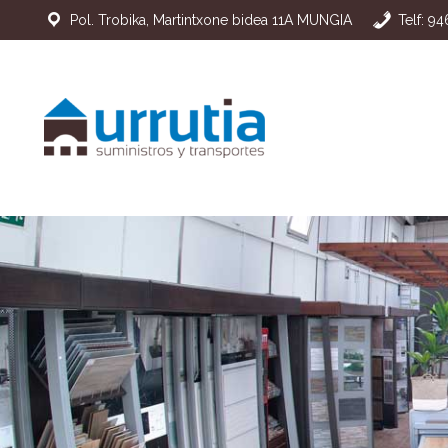
Pol. Trobika, Martintxone bidea 11A MUNGIA
Telf: 9