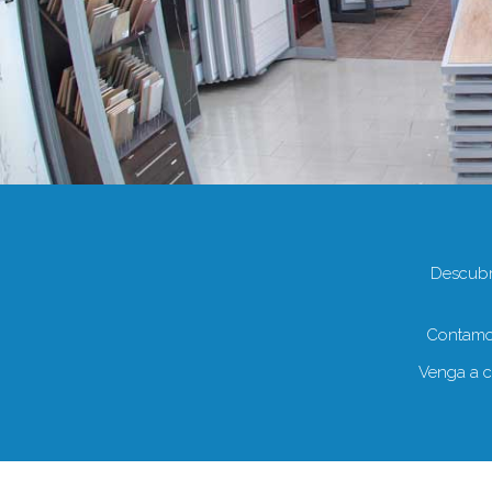
Descubr
Contamos
Venga a c