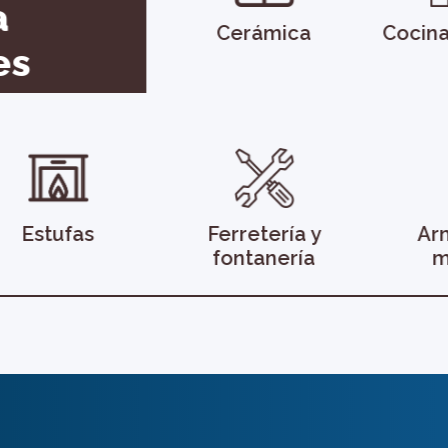
a
Cerámica
Cocina
es
Estufas
Ferretería y
Ar
fontanería
m