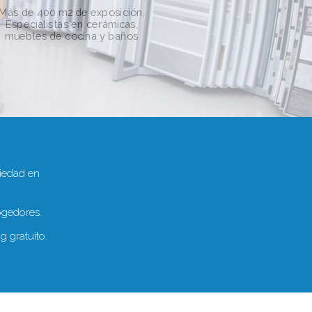
Más de 400 m2 de exposición.
Especialistas en cerámicas,
muebles de cocina y baños
iedad en
ogedores.
 gratuito.