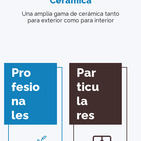
Cerámica
Una amplia gama de cerámica tanto
para exterior como para interior
Pro
Par
fesio
ticu
na
la
les
res